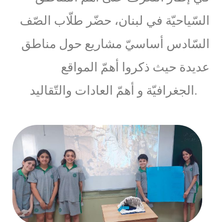
السّياحيّة في لبنان، حضّر طلّاب الصّف
السّادس أساسيّ مشاريع حول مناطق
عديدة حيث ذكروا أهمّ المواقع
الجغرافيّة و أهمّ العادات والتّقاليد.