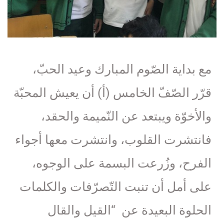
مع بداية الصّوم المبارك وعيد الحبّ،
قرّر الصّفّ الخامس (أ) أن يعيش المحبّة
والأخوّة ويبتعد عن النّميمة والحقد،
فانتشرت القلوب، وانتشرت معها أجواء
الفرح، وزُرعت البسمة على الوجوه،
على أمل أن تنبت التّصرّفات والكلمات
الحلوة البعيدة عن “القيل والقال