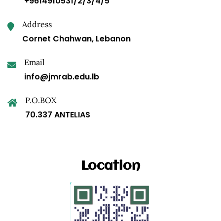
+9614910531/2/3/4/5
Address
Cornet Chahwan, Lebanon
Email
info@jmrab.edu.lb
P.O.BOX
70.337 ANTELIAS
Location