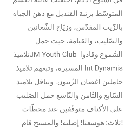
المتوسّط برتبة القنديل مع دهن الجباه
بالزّيت المقدّس، وزيّاح الشّعانين
والصّليب، والقيامة، حيث حمل
تلاميذJM Youth Club الشّموع وقادوا
المسيرة، وتبعهم تلاميذ Int Dynamis
حاملين أغصان الزّيتون. وتناقل تلاميذ
السّابع والثّامن والتّاسع حمل الصّليب
على الأكتاف متوقّفين عند محطّات
ثلاث: هوشعنا! إصلبه! والمسيح قام!