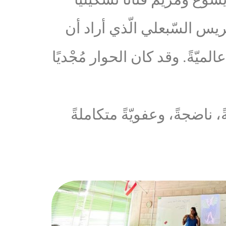
 جريس السّبعلي الّذي أراد أن
الميّةً. وقد كان الحوار مُجْديًا
 ناضجةً، وعفويّةً متكاملةً