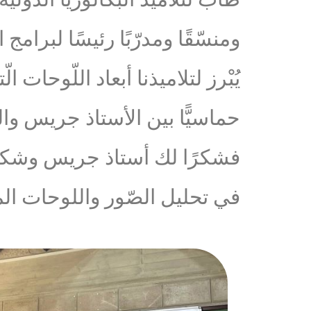
ومنسّقًا ومدرّبًا رئيسًا لبرامج
يُبْرز لتلاميذنا أبعاد اللّوحات ا
حماسيًّا بين الأستاذ جريس وال
فشكرًا لك أستاذ جريس وشكرًا لت
في تحليل الصّور واللوحات الم