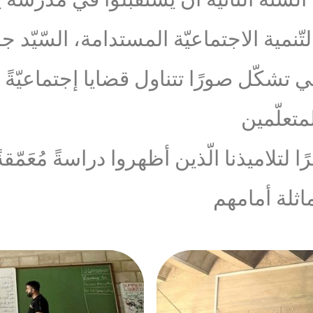
 التّنمية الاجتماعيّة المستدامة، السّيّد
لّتي تشكّل صورًا تتناول قضايا إجتماعيّةً ع
متعلّمين
لاميذنا الّذين أظهروا دراسةً مُعَمّقةً،
اثلة أمامهم