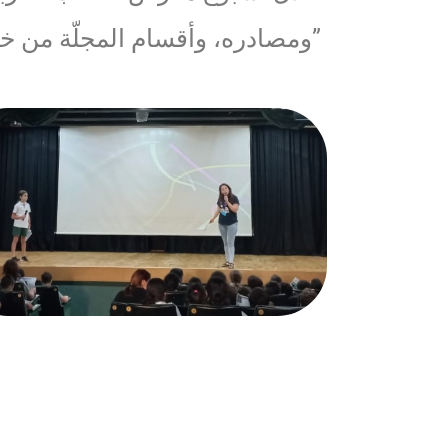
ومصادره، وأقسام المجلّة من خلال ألعاب وحزازير حضّرتها السّيدة لينا مبارك من مجلّة “كلّ يوم”