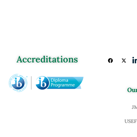
Accreditations
Our
J
USEF