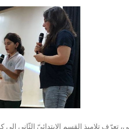
تعرّف تلاميذ القسم الابتدائيّ الثّاني إلى كي