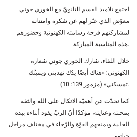
اجتمع تلاميذ القسم الثانويّ مع الخوري جوني
معوّض الذي عبّر لهم عن شكره وامتنانه
لمشاركتهم فرحة رسامته الكهنوتية وحضورهم
هذه المناسبة المباركة.
خلال اللقاء، شارك الخوري جوني شعاره
الكهنوتي: «هناك أيضًا يدُك تهديني ويمينُك
تمسكني» (مزمور 139: 10).
كما تحدّث عن أهميّة الاتكال على الله والثقة
بمحبته وعنايته، مؤكدًا أنّ الربّ يقود أبناءه بيده
الحانية ويمنحهم القوّة والرّجاء في مختلف مراحل
حياتهم