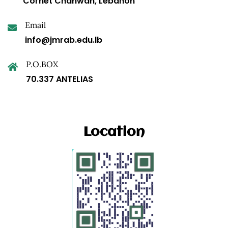
Cornet Chahwan, Lebanon
Email
info@jmrab.edu.lb
P.O.BOX
70.337 ANTELIAS
Location