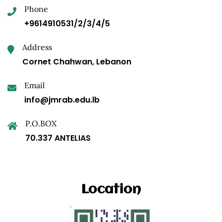
Phone
+9614910531/2/3/4/5
Address
Cornet Chahwan, Lebanon
Email
info@jmrab.edu.lb
P.O.BOX
70.337 ANTELIAS
Location