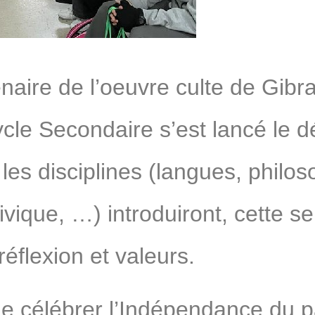
enaire de l’oeuvre culte de Gibr
cle Secondaire s’est lancé le déf
 les disciplines (langues, philos
vique, …) introduiront, cette se
réflexion et valeurs.
de célébrer l’Indépendance du p