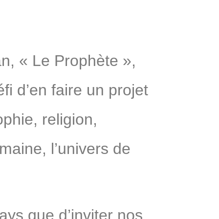
an, « Le Prophète »,
i d’en faire un projet
ophie, religion,
maine, l’univers de
ays que d’inviter nos