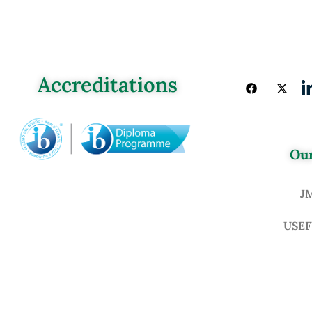
Accreditations
Our
J
USEF