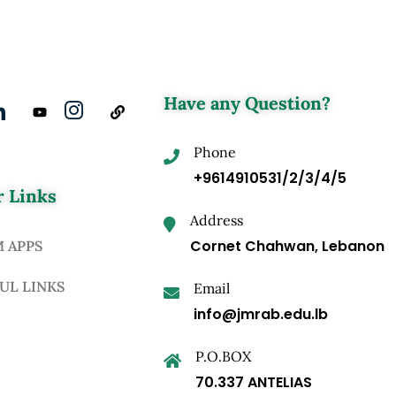
Have any Question?
Phone
+9614910531/2/3/4/5
 Links
Address
Cornet Chahwan, Lebanon
M APPS
UL LINKS
Email
info@jmrab.edu.lb
P.O.BOX
70.337 ANTELIAS