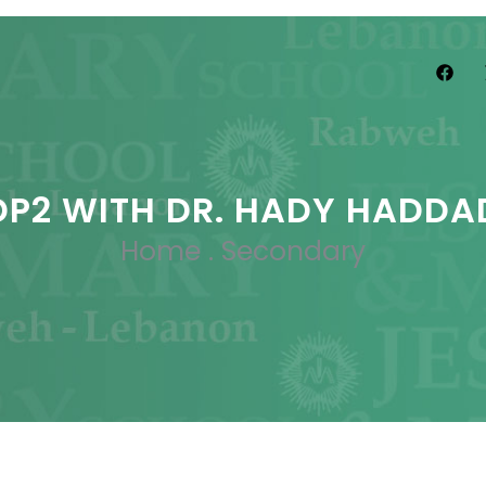
DP2 WITH DR. HADY HADDA
Home
.
Secondary