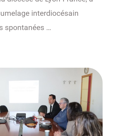
 jumelage interdiocésain
res spontanées …