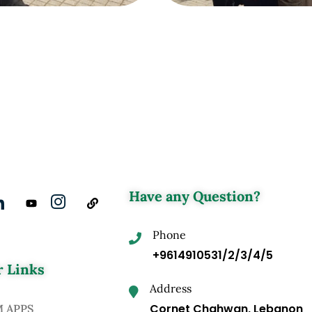
Have any Question?
Phone
+9614910531/2/3/4/5
 Links
Address
Cornet Chahwan, Lebanon
M APPS