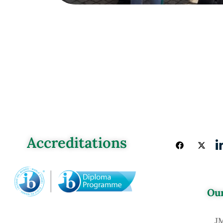
Accreditations
Our
J