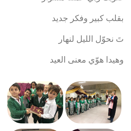
بقلب كبير وفكر جديد
تَ نحوّل الليل لنهار
وهيدا هوّي معنى العيد