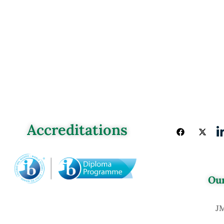
Accreditations
Our
J