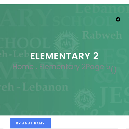
ELEMENTARY 2
Home
.
Elementary 2
Page 5
(
)
BY
AMAL RAMY